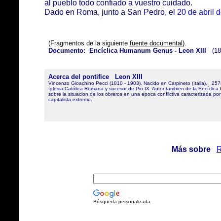
al pueblo todo confiado a vuestro cuidado.
Dado en Roma, junto a San Pedro, el
20 de abril 
(Fragmentos de la siguiente
fuente documental
).
Documento:
Encíclica Humanum Genus
- Leon XIII
(18
Acerca del pontifice
Leon XIII
Vincenzo Gioachino Pecci (1810 - 1903). Nacido en Carpineto (Italia). 25
Iglesia Católica Romana y sucesor de Pio IX. Autor tambien de la Encíclica
sobre la situacion de los obreros en una epoca conflictiva caracterizada por
capitalista extremo.
Más sobre
R
Búsqueda personalizada