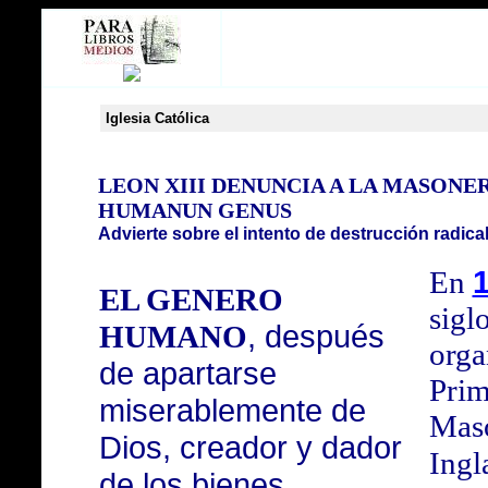
Iglesia Católica
LEON XIII DENUNCIA A LA MASONER
HUMANUN GENUS
Advierte sobre el intento de destrucción radical 
En
EL GENERO
sigl
, después
HUMANO
orga
de apartarse
Prim
miserablemente de
Masó
Dios, creador y dador
Ingl
de los bienes