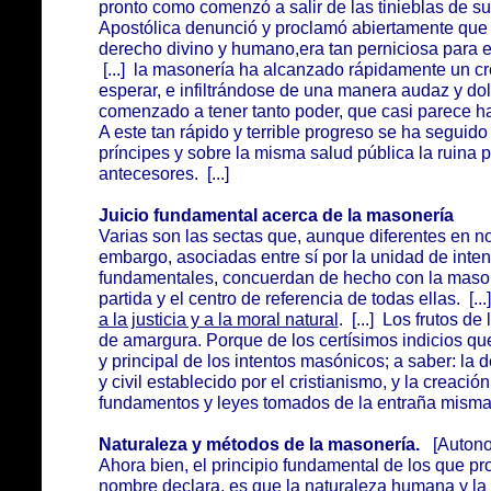
pronto como comenzó a salir de las tinieblas de su 
Apostólica denunció y proclamó abiertamente que l
derecho divino y humano,era tan perniciosa para el
[...] la masonería ha alcanzado rápidamente un cr
esperar, e infiltrándose de una manera audaz y do
comenzado a tener tanto poder, que casi parece h
A este tan rápido y terrible progreso se ha seguido 
príncipes y sobre la misma salud pública la ruina 
antecesores. [...]
Juicio fundamental acerca de la masonería
Varias son las sectas que, aunque diferentes en nomb
embargo, asociadas entre sí por la unidad de inten
fundamentales, concuerdan de hecho con la mason
partida y el centro de referencia de todas ellas. [..
a la justicia y a la moral natural
. [...] Los frutos d
de amargura. Porque de los certísimos indicios qu
y principal de los intentos masónicos; a saber: la d
y civil establecido por el cristianismo, y la creació
fundamentos y leyes tomados de la entraña misma 
Naturaleza y métodos de la masonería.
[Autonom
Ahora bien, el principio fundamental de los que p
nombre declara, es que la naturaleza humana y la 