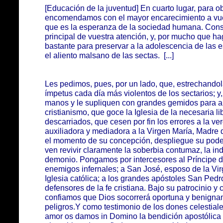
[Educación de la juventud] En cuarto lugar, para 
encomendamos con el mayor encarecimiento a vuest
que es la esperanza de la sociedad humana. Cons
principal de vuestra atención, y, por mucho que h
bastante para preservar a la adolescencia de las 
el aliento malsano de las sectas. [...]
Les pedimos, pues, por un lado, que, estrechandolas
ímpetus cada día más violentos de los sectarios; y,
manos y le supliquen con grandes gemidos para al
cristianismo, que goce la Iglesia de la necesaria l
descarriados, que cesen por fin los errores a la ve
auxiliadora y mediadora a la Virgen María, Madre 
el momento de su concepción, despliegue su poder
ven revivir claramente la soberbia contumaz, la ind
demonio. Pongamos por intercesores al Príncipe d
enemigos infernales; a San José, esposo de la Virg
Iglesia católica; a los grandes apóstoles San Ped
defensores de la fe cristiana. Bajo su patrocinio y
confiamos que Dios socorrerá oportuna y benigna
peligros.Y como testimonio de los dones celestial
amor os damos in Domino la bendición apostólica a