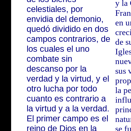
y la
celestiales, por
Fran
envidia del demonio,
en u
quedó dividido en dos
crec
campos contrarios, de
de s
los cuales el uno
Igles
combate sin
nuev
descanso por la
sus 
verdad y la virtud, y el
prop
otro lucha por todo
la p
cuanto es contrario a
infl
la virtud y a la verdad.
prin
El primer campo es el
natu
reino de Dios en la
se f