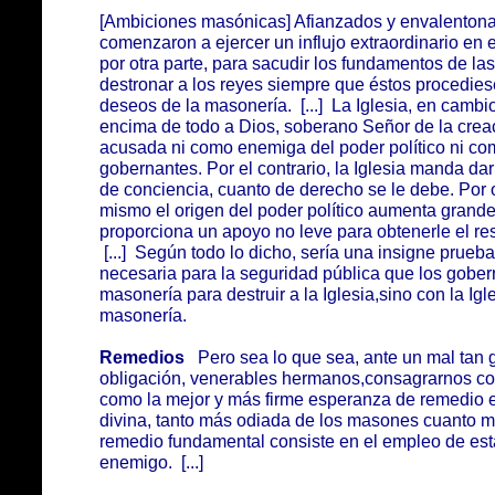
[Ambiciones masónicas] Afianzados y envalentona
comenzaron a ejercer un influjo extraordinario en 
por otra parte, para sacudir los fundamentos de la
destronar a los reyes siempre que éstos procedies
deseos de la masonería. [...] La Iglesia, en camb
encima de todo a Dios, soberano Señor de la creaci
acusada ni como enemiga del poder político ni co
gobernantes. Por el contrario, la Iglesia manda dar 
de conciencia, cuanto de derecho se le debe. Por o
mismo el origen del poder político aumenta grandem
proporciona un apoyo no leve para obtenerle el re
[...] Según todo lo dicho, sería una insigne prueb
necesaria para la seguridad pública que los gober
masonería para destruir a la Iglesia,sino con la Igl
masonería.
Remedios
Pero sea lo que sea, ante un mal tan g
obligación, venerables hermanos,consagrarnos con
como la mejor y más firme esperanza de remedio est
divina, tanto más odiada de los masones cuanto m
remedio fundamental consiste en el empleo de esta 
enemigo. [...]