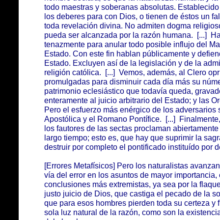
todo maestras y soberanas absolutas. Establecido e
los deberes para con Dios, o tienen de éstos un f
toda revelación divina. No admiten dogma religio
pueda ser alcanzada por la razón humana. [...] H
tenazmente para anular todo posible influjo del Magi
Estado. Con este fin hablan públicamente y defiende
Estado. Excluyen así de la legislación y de la admin
religión católica. [...] Vemos, además, al Clero o
promulgadas para disminuir cada día más su número
patrimonio eclesiástico que todavía queda, grava
enteramente al juicio arbitrario del Estado; y las 
Pero el esfuerzo más enérgico de los adversarios 
Apostólica y el Romano Pontífice. [...] Finalmente
los fautores de las sectas proclaman abiertament
largo tiempo; esto es, que hay que suprimir la sag
destruir por completo el pontificado instituído por 
[Errores Metafísicos] Pero los naturalistas avanz
vía del error en los asuntos de mayor importancia,
conclusiones más extremistas, ya sea por la flaqu
justo juicio de Dios, que castiga el pecado de la 
que para esos hombres pierden toda su certeza y f
sola luz natural de la razón, como son la existencia