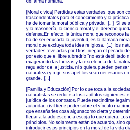
del alma humana.
[Moral cívica] Perdidas estas verdades, que son co
trascendentales para el conocimiento y la práctica 
ha de tomar la moral pública y privada. [...] Si s
y la masonería, la ciencia moral y el derecho que
defensa.En efecto, la única moral que reconoce la 
ha de ser educada la juventud, es la llamada moral 
moral que excluya toda idea religiosa. [...] los nat
verdades reveladas por Dios, niegan el pecado de
por esto que el libre albredrío "no está debilitado n
exagerando las fuerzas y la excelencia de la natur
regulador de la justicia, ni siquiera pueden pensar
naturaleza y regir sus apetitos sean necesarios 
grande. [...]
[Familia y Educación] Por lo que toca a la sociedad
naturalistas se reduce a los capítulos siguientes: 
jurídica de los contratos. Puede rescindirse legal
autoridad civil tiene poder sobre el vínculo matrim
que enseñarles cosa algunacomo cierta y determin
llegar a la adolescencia escoja lo que quiera. Lo
principios. No solamente están de acuerdo, sino 
introducir estos principios en la moral de la vida diar